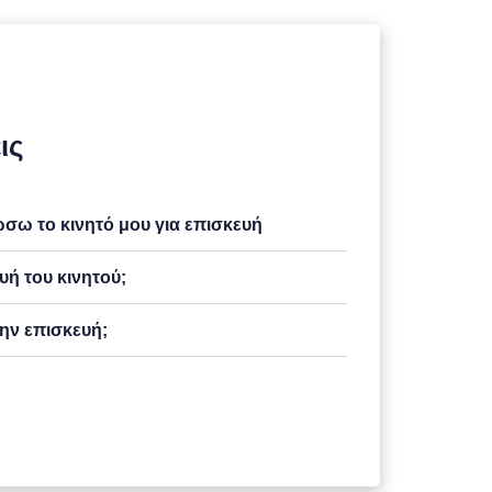
ις
ω το κινητό μου για επισκευή
υή του κινητού;
ην επισκευή;