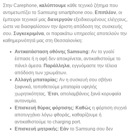
Στην Carephone,
καλύπτουμε
κάθε τεχνικό ζήτημα που
αντιμετωπίζει το Samsung smartphone σου.
Επιπλέον
, οι
έμπειροι τεχνικοί μας
διενεργούν
εξειδικευμένους ελέγχους,
ώστε να διασφαλίσουν την άριστη απόδοση της συσκευής
σου.
Συγκεκριμένα
, οι παρακάτω υπηρεσίες αποτελούν την
καθημερινότητά μας στη Θεσσαλονίκη:
Αντικατάσταση οθόνης Samsung:
Αν το γυαλί
έσπασε ή η αφή δεν αποκρίνεται, αντικαθιστούμε το
πάνελ άμεσα.
Παράλληλα
, εγγυόμαστε την τέλεια
απόδοση των χρωμάτων.
Αλλαγή μπαταρίας:
Αν η συσκευή σου σβήνει
ξαφνικά, τοποθετούμε μπαταρία υψηλής
χωρητικότητας.
Έτσι
, απολαμβάνεις ξανά κορυφαία
αυτονομία.
Επισκευή θύρας φόρτισης:
Καθώς
η φόρτιση συχνά
αποτυγχάνει λόγω φθοράς, καθαρίζουμε ή
αντικαθιστούμε το charging port.
Επισκευή μητρικής:
Εάν
το Samsung σου δεν