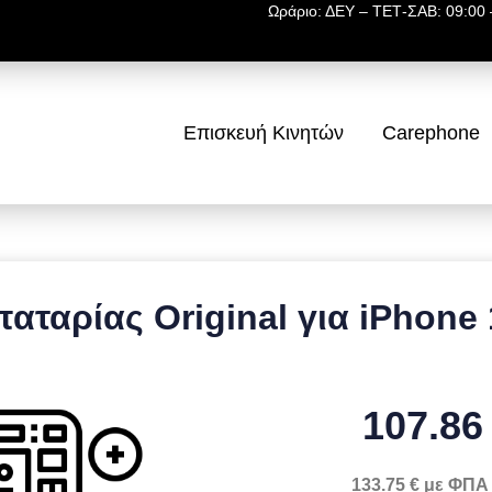
Ωράριο: ΔΕΥ – ΤΕΤ-ΣΑΒ: 09:00 –
Επισκευή Κινητών
Carephone
αταρίας Original για iPhone 
107.86
133.75 € με ΦΠΑ