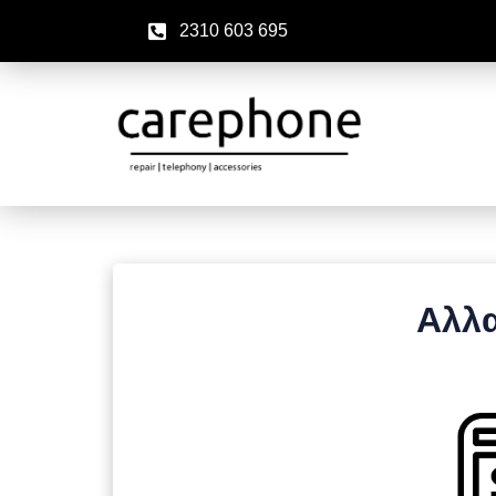
2310 603 695
Αλλα