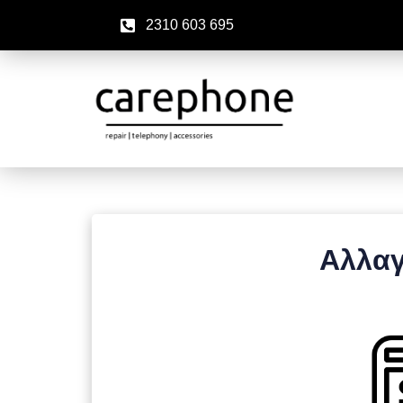
2310 603 695
Αλλαγ