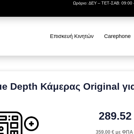
Ωράριο: ΔΕΥ – ΤΕΤ-ΣΑΒ: 09:00 –
Επισκευή Κινητών
Carephone
e Depth Κάμερας Original γι
289.52
359.00 € με ΦΠΑ