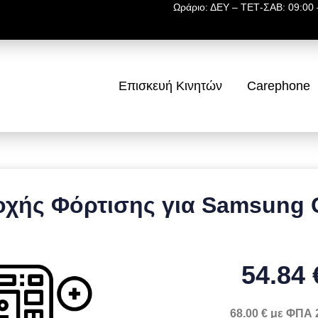
Ωράριο: ΔΕΥ – ΤΕΤ-ΣΑΒ: 09:00 –
Επισκευή Κινητών
Carephone
χής Φόρτισης για Samsung G
54.84 
68.00 € με ΦΠΑ