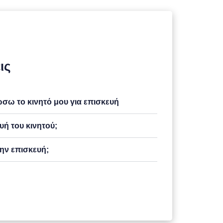
ις
ω το κινητό μου για επισκευή
υή του κινητού;
ην επισκευή;