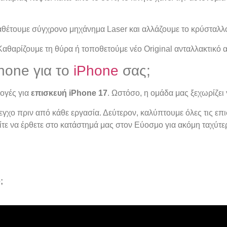
θέτουμε σύγχρονο μηχάνημα Laser και αλλάζουμε το κρύσταλλο
αθαρίζουμε τη θύρα ή τοποθετούμε νέο Original ανταλλακτικό α
phone για το
iPhone
σας;
ογές για
επισκευή iPhone 17
. Ωστόσο, η ομάδα μας ξεχωρίζει γ
χο πριν από κάθε εργασία. Δεύτερον, καλύπτουμε όλες τις επ
είτε να έρθετε στο κατάστημά μας στον Εύοσμο για ακόμη ταχύτ
;