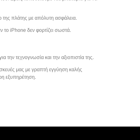
 της πλάτης με απόλυτη ασφάλεια.
ν το iPhone δεν φορτίζει σωστά.
ια την τεχνογνωσία και την αξιοπιστία της.
ισκευές μας με γραπτή εγγύηση καλής
ερη εξυπηρέτηση.