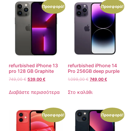
Προσφορά!
Προσφορά!
refurbished iPhone 13
refurbished iPhone 14
pro 128 GB Graphite
Pro 256GB deep purple
749,00
€
539,00
€
1.099,00
€
749,00
€
Διαβάστε περισσότερα
Στο καλάθι
Προσφορά!
Προσφορά!