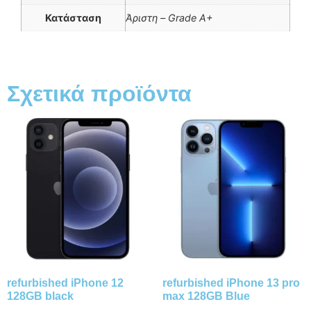
Κατάσταση
Άριστη – Grade A+
Σχετικά προϊόντα
refurbished iPhone 12
refurbished iPhone 13 pro
128GΒ black
max 128GB Blue