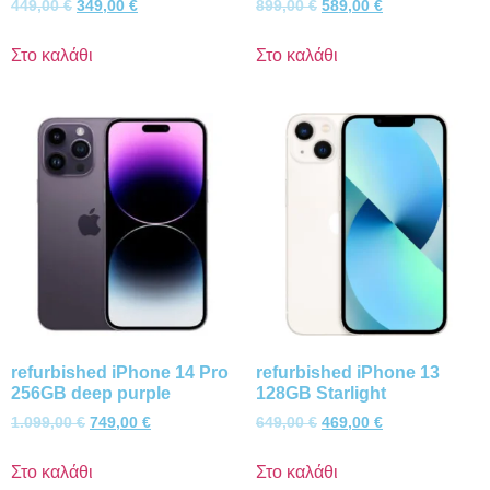
449,00
€
349,00
€
899,00
€
589,00
€
Στο καλάθι
Στο καλάθι
refurbished iPhone 14 Pro
refurbished iPhone 13
256GB deep purple
128GB Starlight
1.099,00
€
749,00
€
649,00
€
469,00
€
Στο καλάθι
Στο καλάθι