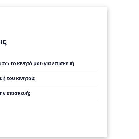
ις
ω το κινητό μου για επισκευή
υή του κινητού;
ην επισκευή;