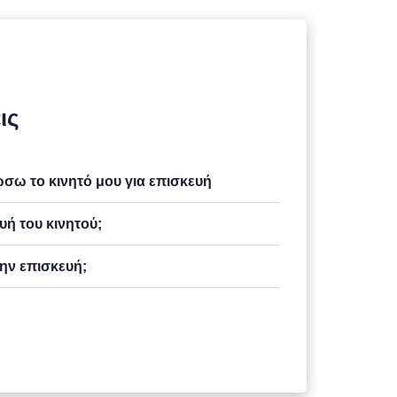
ις
ω το κινητό μου για επισκευή
υή του κινητού;
ην επισκευή;