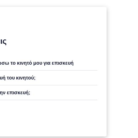
ις
ω το κινητό μου για επισκευή
υή του κινητού;
ην επισκευή;