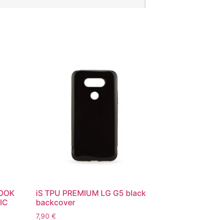
BOOK
iS TPU PREMIUM LG G5 black
IC
backcover
7,90
€