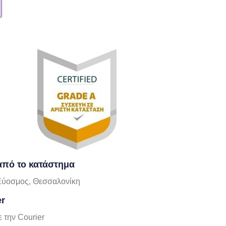
πό το κατάστημα
Εύοσμος, Θεσσαλονίκη
er
 την Courier