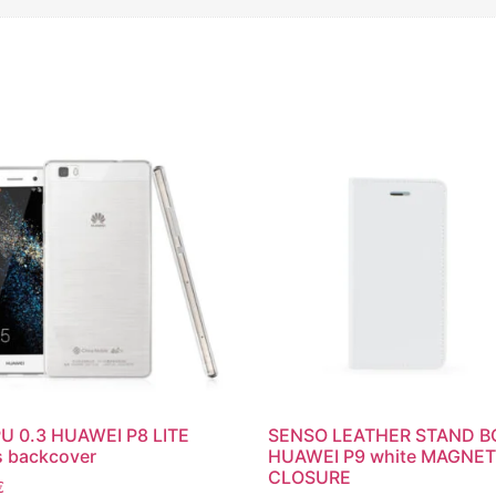
PU 0.3 HUAWEI P8 LITE
SENSO LEATHER STAND 
s backcover
HUAWEI P9 white MAGNET
CLOSURE
€