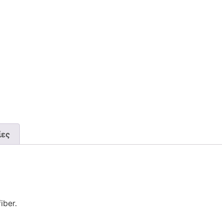
ίες
iber.