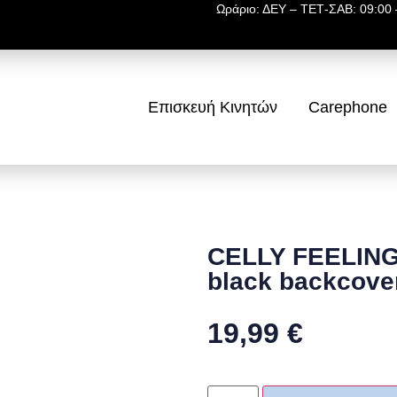
Ωράριο: ΔΕΥ – ΤΕΤ-ΣΑΒ: 09:00 –
Επισκευή Κινητών
Carephone
CELLY FEELIN
black backcove
19,99
€