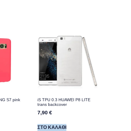
G S7 pink
iS TPU 0.3 HUAWEI P8 LITE
trans backcover
7,90
€
ΣΤΟ ΚΑΛΆΘΙ