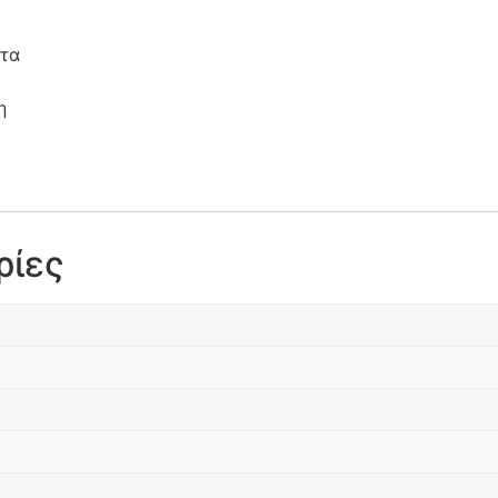
 τα
η
ρίες