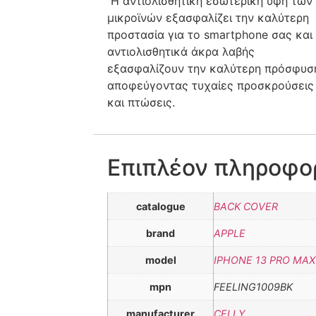
Η αντιολισθητική εσωτερική υφή των
μικροϊνών εξασφαλίζει την καλύτερη
προστασία για το smartphone σας και
αντιολισθητικά άκρα λαβής
εξασφαλίζουν την καλύτερη πρόσφυσ
αποφεύγοντας τυχαίες προσκρούσεις
και πτώσεις.
Επιπλέον πληροφο
catalogue
BACK COVER
brand
APPLE
model
IPHONE 13 PRO MAX
mpn
FEELING1009BK
manufacturer
CELLY