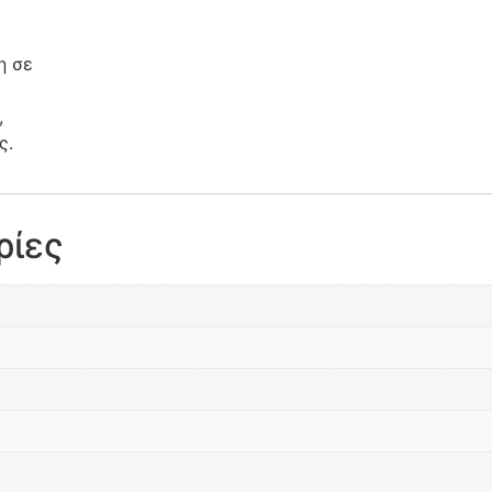
η σε
,
ς.
ρίες