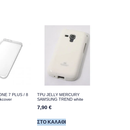
ONE 7 PLUS / 8
TPU JELLY MERCURY
kcover
SAMSUNG TREND white
7,90
€
ΣΤΟ ΚΑΛΆΘΙ