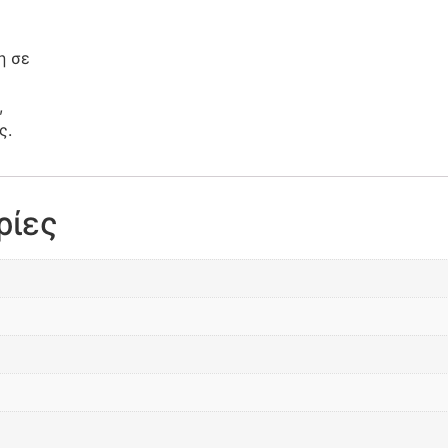
η σε
,
ς.
ρίες