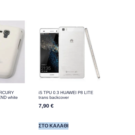
ERCURY
iS TPU 0.3 HUAWEI P8 LITE
ND white
trans backcover
7,90
€
ΣΤΟ ΚΑΛΆΘΙ