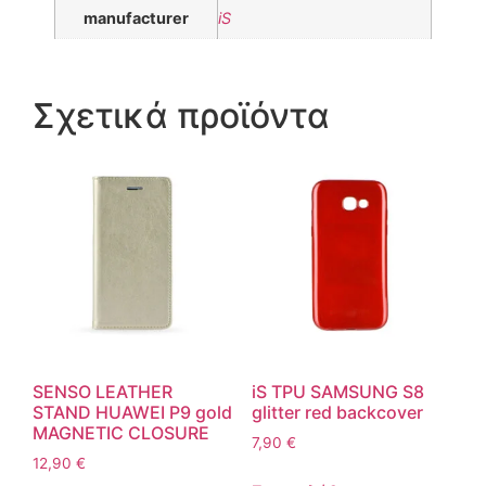
manufacturer
iS
Σχετικά προϊόντα
SENSO LEATHER
iS TPU SAMSUNG S8
STAND HUAWEI P9 gold
glitter red backcover
MAGNETIC CLOSURE
7,90
€
12,90
€