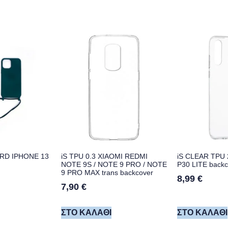
RD IPHONE 13
iS TPU 0.3 XIAOMI REDMI
iS CLEAR TPU
NOTE 9S / NOTE 9 PRO / NOTE
P30 LITE backc
9 PRO MAX trans backcover
8,99
€
7,90
€
ΣΤΟ ΚΑΛΆΘΙ
ΣΤΟ ΚΑΛΆΘΙ