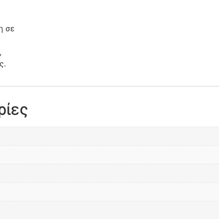
η σε
,
ς.
ρίες