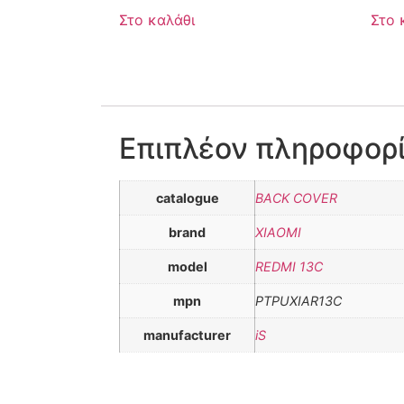
Στο καλάθι
Στο 
Επιπλέον πληροφορ
catalogue
BACK COVER
brand
XIAOMI
model
REDMI 13C
mpn
PTPUXIAR13C
manufacturer
iS