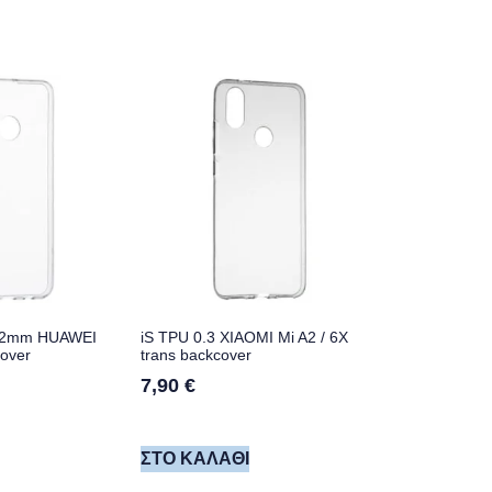
 2mm HUAWEI
iS TPU 0.3 XIAOMI Mi A2 / 6X
over
trans backcover
7,90
€
ΣΤΟ ΚΑΛΆΘΙ