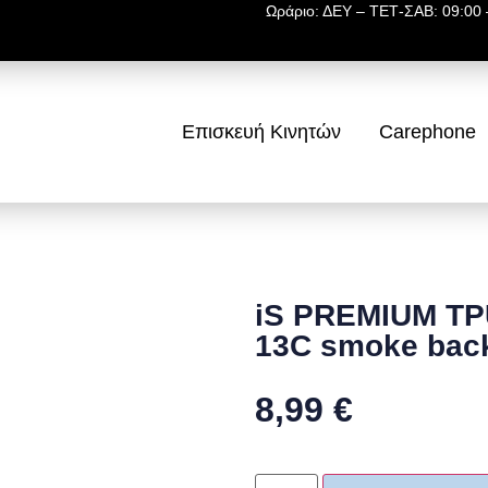
Ωράριο: ΔΕΥ – ΤΕΤ-ΣΑΒ: 09:00 –
Επισκευή Κινητών
Carephone
iS PREMIUM TP
13C smoke bac
8,99
€