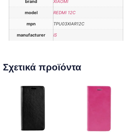
brand
XIAOMI
model
REDMI 12C
mpn
TPU03XIAR12C
manufacturer
iS
Σχετικά προϊόντα