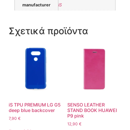
manufacturer
iS
Σχετικά προϊόντα
iS TPU PREMIUM LG G5
SENSO LEATHER
deep blue backcover
STAND BOOK HUAWEI
P9 pink
7,90
€
12,90
€