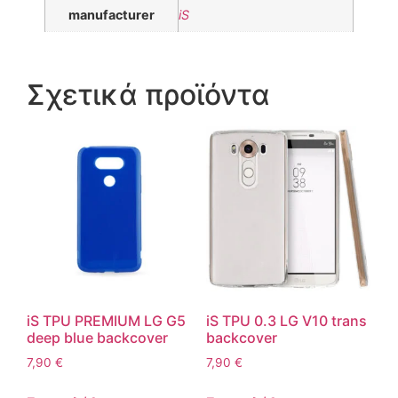
manufacturer
iS
Σχετικά προϊόντα
iS TPU PREMIUM LG G5
iS TPU 0.3 LG V10 trans
deep blue backcover
backcover
7,90
€
7,90
€