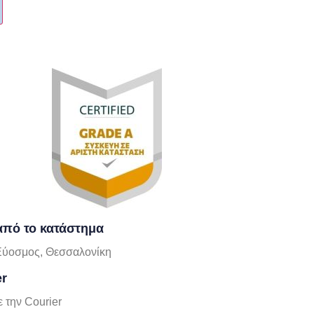
πό το κατάστημα
Εύοσμος, Θεσσαλονίκη
er
 την Courier