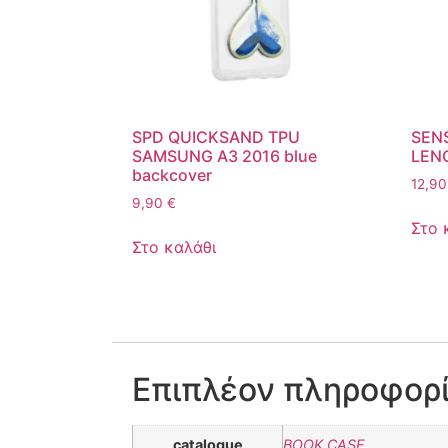
SPD QUICKSAND TPU
SEN
SAMSUNG A3 2016 blue
LENO
backcover
12,9
9,90
€
Στο 
Στο καλάθι
Επιπλέον πληροφορ
catalogue
BOOK CASE