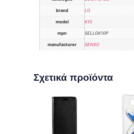
brand
LG
model
K10
mpn
SELLGK10P
manufacturer
SENSO
Σχετικά προϊόντα