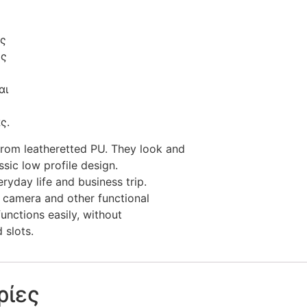
ές
ες
αι
ς.
om leatheretted PU. They look and
assic low profile design.
eryday life and business trip.
, camera and other functional
functions easily, without
 slots.
ρίες