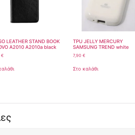
SO LEATHER STAND BOOK
TPU JELLY MERCURY
VO A2010 A2010a black
SAMSUNG TREND white
0
€
7,90
€
καλάθι
Στο καλάθι
ίες