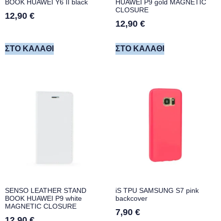
BOOK HUAWEI Y6 II black
HUAWEI P9 gold MAGNETIC
CLOSURE
12,90
€
12,90
€
ΣΤΟ ΚΑΛΆΘΙ
ΣΤΟ ΚΑΛΆΘΙ
SENSO LEATHER STAND
iS TPU SAMSUNG S7 pink
BOOK HUAWEI P9 white
backcover
MAGNETIC CLOSURE
7,90
€
12,90
€