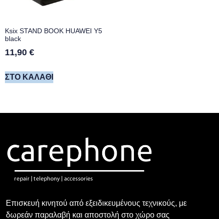
Ksix STAND BOOK HUAWEI Y5
black
11,90
€
ΣΤΟ ΚΑΛΆΘΙ
Επισκευή κινητού από εξειδικευμένους τεχνικούς, με
δωρεάν παραλαβή και αποστολή στο χώρο σας