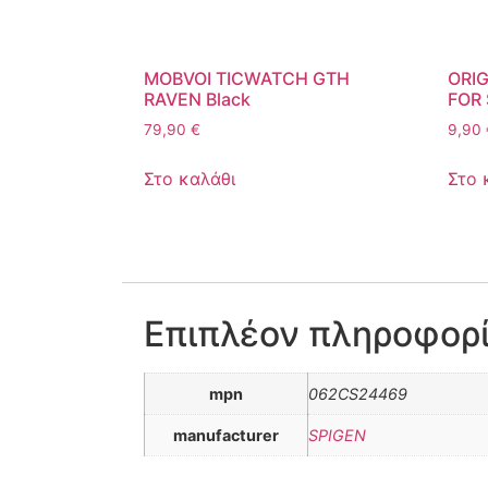
MOBVOI TICWATCH GTH
ORIG
RAVEN Black
FOR 
79,90
€
9,90
Στο καλάθι
Στο 
Επιπλέον πληροφορ
mpn
062CS24469
manufacturer
SPIGEN