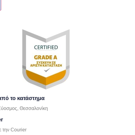
πό το κατάστημα
Εύοσμος, Θεσσαλονίκη
er
 την Courier