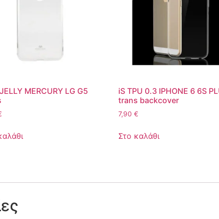
 JELLY MERCURY LG G5
iS TPU 0.3 IPHONE 6 6S P
s
trans backcover
€
7,90
€
καλάθι
Στο καλάθι
ίες