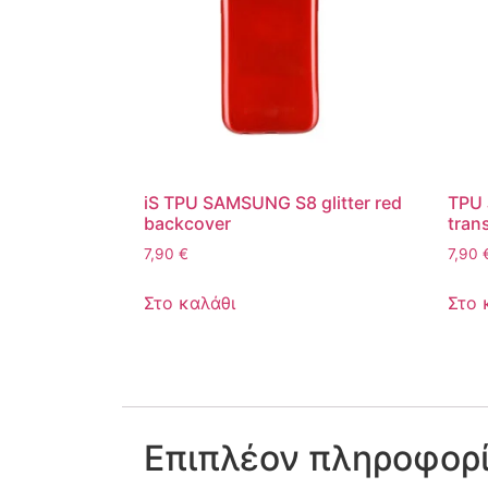
iS TPU SAMSUNG S8 glitter red
TPU
backcover
tran
7,90
€
7,90
Στο καλάθι
Στο 
Επιπλέον πληροφορ