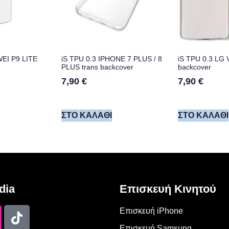
WEI P9 LITE
iS TPU 0.3 IPHONE 7 PLUS / 8
iS TPU 0.3 LG 
PLUS trans backcover
backcover
7,90
€
7,90
€
ΣΤΟ ΚΑΛΆΘΙ
ΣΤΟ ΚΑΛΆΘΙ
dia
Επισκευή Κινητού
Επισκευή iPhone
Επισκευή Samsung