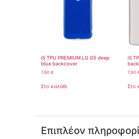
iS TPU PREMIUM LG G5 deep
iS T
blue backcover
back
7,90
€
7,90
Στο καλάθι
Στο 
Επιπλέον πληροφορ