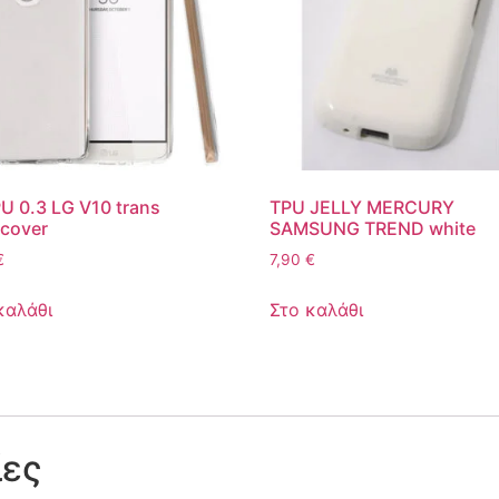
PU 0.3 LG V10 trans
TPU JELLY MERCURY
cover
SAMSUNG TREND white
€
7,90
€
καλάθι
Στο καλάθι
ίες