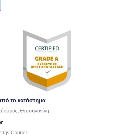
πό το κατάστημα
Εύοσμος, Θεσσαλονίκη
er
 την Courier