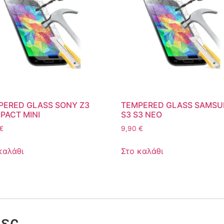
PERED GLASS SONY Z3
TEMPERED GLASS SAMS
PACT MINI
S3 S3 NEO
€
9,90
€
καλάθι
Στο καλάθι
ίες