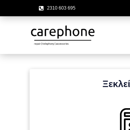
2310 603 695
Ξεκλε