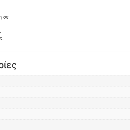
η σε
,
ς.
ρίες