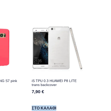
G S7 pink
iS TPU 0.3 HUAWEI P8 LITE
trans backcover
7,90
€
ΣΤΟ ΚΑΛΆΘΙ