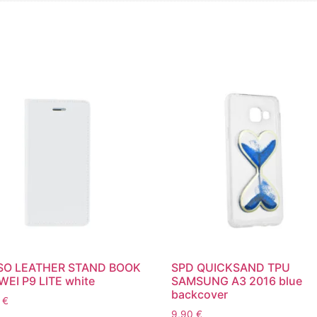
SO LEATHER STAND BOOK
SPD QUICKSAND TPU
EI P9 LITE white
SAMSUNG A3 2016 blue
backcover
0
€
9,90
€