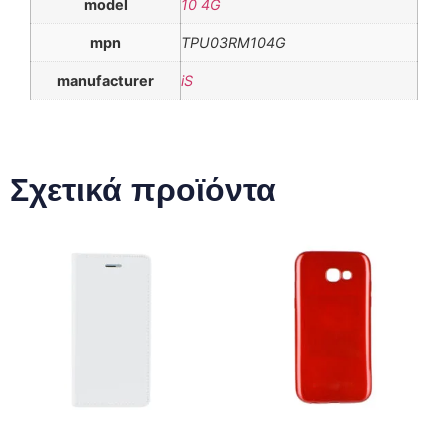
model
10 4G
mpn
TPU03RM104G
manufacturer
iS
Σχετικά προϊόντα