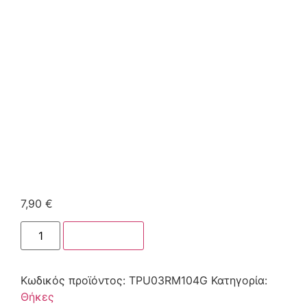
7,90
€
Στο καλάθι
Κωδικός προϊόντος:
TPU03RM104G
Κατηγορία:
Θήκες