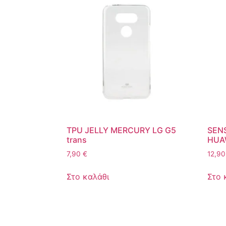
TPU JELLY MERCURY LG G5
SEN
trans
HUAW
7,90
€
12,9
Στο καλάθι
Στο 