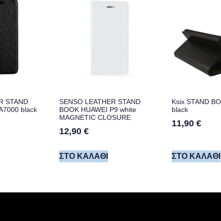
R STAND
SENSO LEATHER STAND
Ksix STAND B
7000 black
BOOK HUAWEI P9 white
black
MAGNETIC CLOSURE
11,90
€
12,90
€
ΣΤΟ ΚΑΛΆΘΙ
ΣΤΟ ΚΑΛΆΘΙ