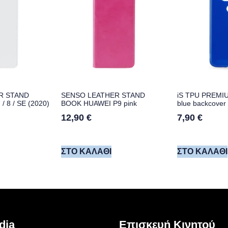
R STAND
SENSO LEATHER STAND
iS TPU PREMI
 8 / SE (2020)
BOOK HUAWEI P9 pink
blue backcover
12,90
€
7,90
€
ΣΤΟ ΚΑΛΆΘΙ
ΣΤΟ ΚΑΛΆΘΙ
dia
Επισκευή Κινητού