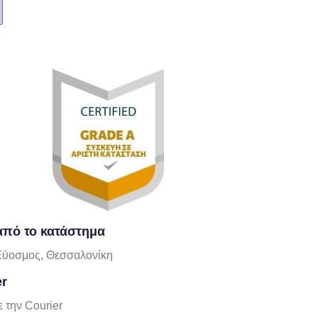
πό το κατάστημα
Εύοσμος, Θεσσαλονίκη
er
 την Courier