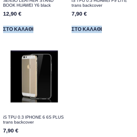
SENSO LEATHER STAND
iS TPU 0.3 HUAWEI P9 LITE
BOOK HUAWEI Y6 black
trans backcover
12,90
€
7,90
€
ΣΤΟ ΚΑΛΆΘΙ
ΣΤΟ ΚΑΛΆΘΙ
iS TPU 0.3 IPHONE 6 6S PLUS
trans backcover
7,90
€