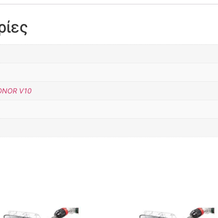
ρίες
ONOR V10